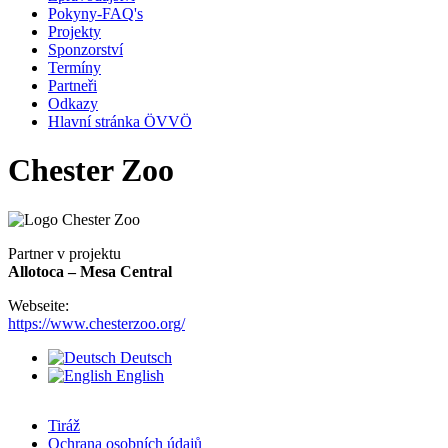
Pokyny-FAQ's
Projekty
Sponzorství
Termíny
Partneři
Odkazy
Hlavní stránka ÖVVÖ
Chester Zoo
Partner v projektu
Allotoca – Mesa Central
Webseite:
https://www.chesterzoo.org/
Deutsch
English
Tiráž
Ochrana osobních údajů