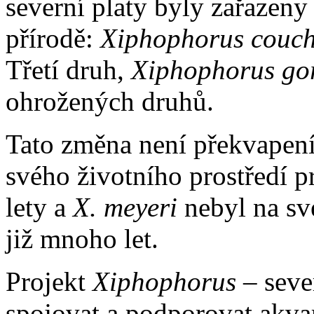
severní platy byly zařazen
přírodě:
Xiphophorus couc
Třetí druh,
Xiphophorus go
ohrožených druhů.
Tato změna není překvapen
svého životního prostředí 
lety a
X. meyeri
nebyl na své
již mnoho let.
Projekt
Xiphophorus
– sever
spojovat a podporovat akvari