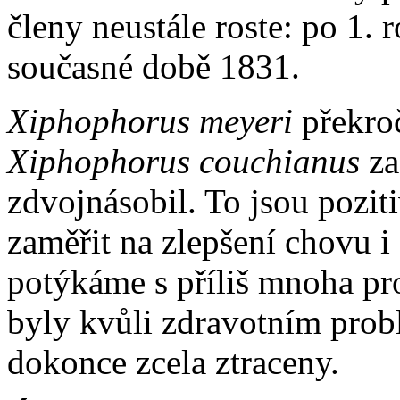
členy neustále roste: po 1. 
současné době 1831.
Xiphophorus
meyeri
překroč
Xiphophorus
couchianus
za
zdvojnásobil. To jsou pozit
zaměřit na zlepšení chovu i 
potýkáme s příliš mnoha p
byly kvůli zdravotním pro
dokonce zcela ztraceny.