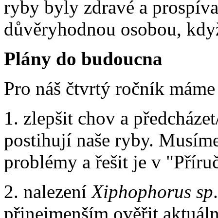
ryby byly zdravé a prospíval
důvěryhodnou osobou, když
Plány do budoucna
Pro náš čtvrtý ročník máme 
1. zlepšit chov a předcházet
postihují naše ryby. Musíme 
problémy a řešit je v "Příru
2. nalezení
Xiphophorus
sp
přinejmenším ověřit aktuáln