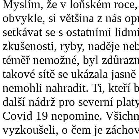
Myslím, že v loňském roce, 
obvykle, si většina z nás o
setkávat se s ostatními lidmi
zkušenosti, ryby, naděje ne
téměř nemožné, byl zdůrazn
takové sítě se ukázala jasně -
nemohli nahradit. Ti, kteří b
další nádrž pro severní plat
Covid 19 nepomine. Všichni 
vyzkoušeli, o čem je záchov