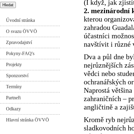
(I když, jak zjis
2. mezinárodní 
kterou organizo
Úvodní stránka
zahradou Guadala
O svazu ÖVVÖ
účastníci možnost
Zpravodajství
navštívit i různé
Pokyny-FAQ's
Dva a půl dne b
nejrůznějších zá
Projekty
vědci nebo studen
Sponzorství
ochranářských or
Termíny
Naprostá většina
zahraničních – pr
Partneři
angličtině a zaji
Odkazy
Kromě ryb nejrůzn
Hlavní stránka ÖVVÖ
sladkovodních h