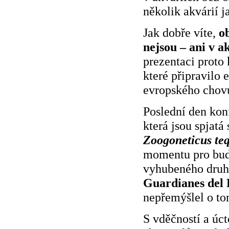
několik akvárií j
Jak dobře víte,
o
nejsou – ani v a
prezentaci proto
které připravilo
evropského chovu
Poslední den konf
která jsou spjat
Zoogoneticus teq
momentu pro budo
vyhubeného druhu
Guardianes del 
nepřemýšlel o tom
S vděčností a úc