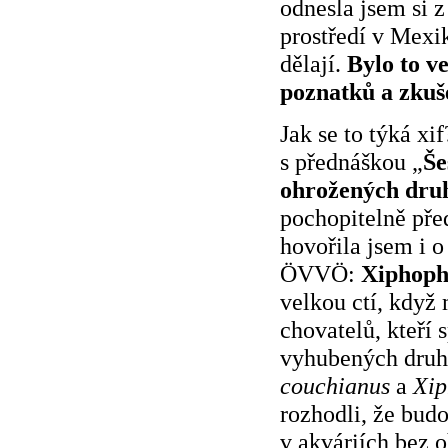
odnesla jsem si 
prostředí v Mexik
dělají.
Bylo to v
poznatků a zkuše
Jak se to týká x
s přednáškou „
Še
ohrožených dr
pochopitelně před
hovořila jsem i 
ÖVVÖ:
Xiphoph
velkou ctí, když
chovatelů, kteří 
vyhubených druhů
couchianus
a
Xip
rozhodli, že bud
v akváriích bez o