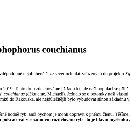
iphophorus couchianus
ravděpodobně nejoblíbenější ze severních plat zařazených do projektu
Xi
u 2019. Tento druh zde chováme již řadu let, ale naší populaci se příl
X
.
couchianus
(děkujeme, Michaeli). Jednalo se o potomky naší vlastní
mků do Rakouska, ale nejdůležitější bylo vybudovat silnou základnu vl
rně hodně ryb, aniž bychom je mohli dopravit k jinému členu. Těšíme 
 pokračovat v rozumném rozdělování ryb - to je hlavní myšlenk