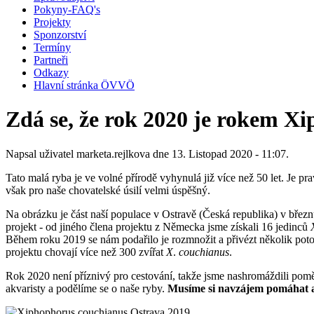
Pokyny-FAQ's
Projekty
Sponzorství
Termíny
Partneři
Odkazy
Hlavní stránka ÖVVÖ
Zdá se, že rok 2020 je rokem X
Napsal uživatel
marketa.rejlkova
dne 13. Listopad 2020 - 11:07.
Tato malá ryba je ve volné přírodě vyhynulá již více než 50 let. Je p
však pro naše chovatelské úsilí velmi úspěšný.
Na obrázku je část naší populace v Ostravě (Česká republika) v březn
projekt - od jiného člena projektu z Německa jsme získali 16 jedinců
Během roku 2019 se nám podařilo je rozmnožit a přivézt několik poto
projektu chovají více než 300 zvířat
X
.
couchianus
.
Rok 2020 není příznivý pro cestování, takže jsme nashromáždili pomě
akvaristy a podělíme se o naše ryby.
Musíme si navzájem pomáhat a