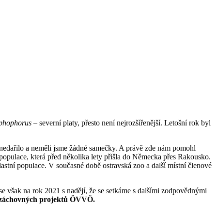
phophorus
– severní platy, přesto není nejrozšířenější. Letošní rok byl
iš nedařilo a neměli jsme žádné samečky. A právě zde nám pomohl
 populace, která před několika lety přišla do Německa přes Rakousko.
astní populace. V současné době ostravská zoo a další místní členové
se však na rok 2021 s nadějí, že se setkáme s dalšími zodpovědnými
a záchovných projektů ÖVVÖ.