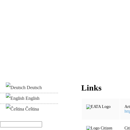
Links
Deutsch
English
Art
Čeština
htt
Suche
Cit
Suchformular