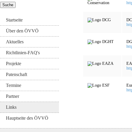
htt
Startseite
DC
htt
Über den ÖVVÖ
Aktuelles
DG
htt
Richtlinien-FAQ's
Projekte
EA
htt
Patenschaft
Termine
Eu
htt
Partner
Links
Hauptseite des ÖVVÖ