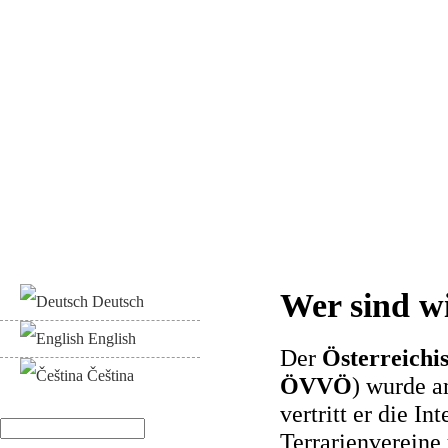
Wer sind w
Deutsch
English
Der
Österreichi
Čeština
ÖVVÖ
) wurde a
vertritt er die I
Suche
Terrarienvereine
Suchformular