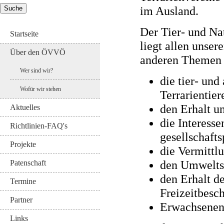
im Ausland.
Der Tier- und Nat
Startseite
liegt allen unse
Über den ÖVVÖ
anderen Themen 
Wer sind wir?
die tier- un
Wofür wir stehen
Terrarientier
den Erhalt u
Aktuelles
die Interess
Richtlinien-FAQ's
gesellschaft
Projekte
die Vermittl
den Umwelts
Patenschaft
den Erhalt de
Termine
Freizeitbesc
Partner
Erwachsenen
Links