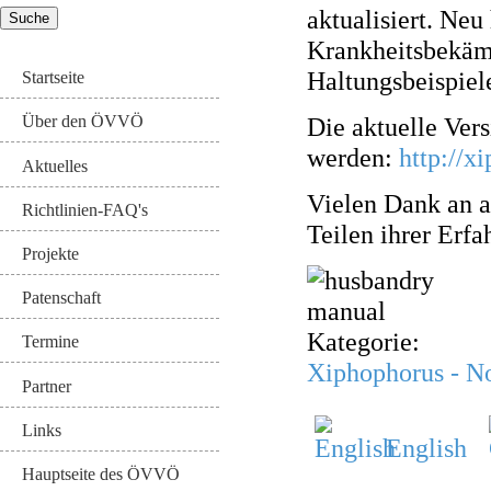
aktualisiert. Ne
Krankheitsbekäm
Haltungsbeispiel
Startseite
Die aktuelle Ver
Über den ÖVVÖ
werden:
http://x
Aktuelles
Vielen Dank an a
Richtlinien-FAQ's
Teilen ihrer Erf
Projekte
Patenschaft
Kategorie:
Termine
Xiphophorus - No
Partner
Links
English
Hauptseite des ÖVVÖ