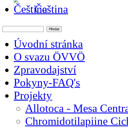
Čeština
Hledat
Vyhledávání
Úvodní stránka
O svazu ÖVVÖ
Zpravodajství
Pokyny-FAQ's
Projekty
Allotoca - Mesa Centr
Chromidotilapiine Cic